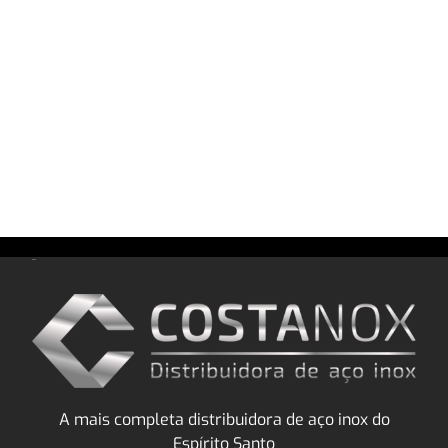
A mais completa distribuidora de aço inox do
Espírito Santo